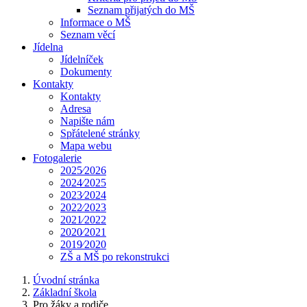
Seznam přijatých do MŠ
Informace o MŠ
Seznam věcí
Jídelna
Jídelníček
Dokumenty
Kontakty
Kontakty
Adresa
Napište nám
Spřátelené stránky
Mapa webu
Fotogalerie
2025⁄2026
2024⁄2025
2023⁄2024
2022⁄2023
2021⁄2022
2020⁄2021
2019⁄2020
ZŠ a MŠ po rekonstrukci
Úvodní stránka
Základní škola
Pro žáky a rodiče