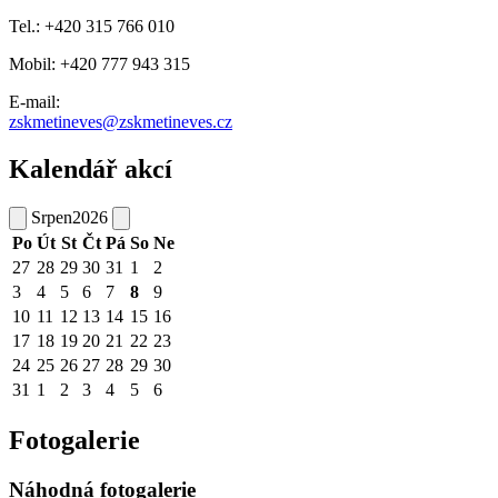
Tel.: +420 315 766 010
Mobil: +420 777 943 315
E-mail:
zskmetineves@zskmetineves.cz
Kalendář akcí
Srpen
2026
Po
Út
St
Čt
Pá
So
Ne
27
28
29
30
31
1
2
3
4
5
6
7
8
9
10
11
12
13
14
15
16
17
18
19
20
21
22
23
24
25
26
27
28
29
30
31
1
2
3
4
5
6
Fotogalerie
Náhodná fotogalerie