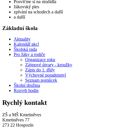
Posviťme si na strašidla
žákovský ples
zpívání na schodech a další
a další
Základní škola
Aktuality
Kalendář akcí
Školská rada
Pro žáky a rodiče
Organizace roku
Zájmové útvary - kroužky
Zápis do 1. třídy
Výchovné poradenství
Seznam pomůcek
Školní družina
Rozvrh hodin
Rychlý kontakt
ZŠ a MŠ Kmetiněves
Kmetiněves 77
273 22 Hospozín