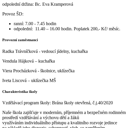
odpolední držina: Bc. Eva Kramperová
Provoz ŠD:
ranní: 7.00 - 7.45 hodin
odpolední: 11.40 – 16.00 hodin. Poplatek 200,- Kč/ měsíc.
Provozní zaměstnanci
Radka Trávníčková - vedoucí jídelny, kuchařka
Vendula Hájková – kuchařka
Viera Procházková - školnice, uklízečka
Iveta Liscová – uklízečka MŠ
Charakteristika školy
Vzdělávací program školy: Brána školy otevřená, č.j.40/2020
Naše škola zajišťuje v moderním, příjemném a bezpečném rodinném
prostředí vzdělávání a výchovu dětí a žáků
využíváním individuálního přístupu a kvalitního rozvoje jedince
na základě jeho dispozic, schopností, vloh, se zaměřením