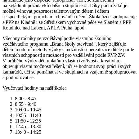
na zvládnutí požadavků dalších stupňů škol. Díky počtu žáků je
možné věnovat pozornost talentovaným dětem i dětem
se specifickými poruchami chování a učení. Škola úzce spolupracuje
s PPP na Kladně i se Střediskem výchovné péče ve Slaném a PPP
Roudnice nad Labem, APLA Praha, apod.
Všechny ročníky se vzdělávají podle vlastního školního
vzdělávacího programu „Brána školy otevřená“, který zajišťuje
dětem moderní metody výuky s možností seberealizace dítěte podle
vlastních schopností s možností pro vzdělávání podle RVP ZV.
V průběhu výuky děti uplatňují vlastní tvořivost a kreativitu,
objevují vlastní možnosti řešení, učí se hodnotit svoji práci i svých
kamarádů, učí se pomáhat si ve skupinách a vzájemně spolupracovat
a podporovat se.
Vyučovací hodiny na naší škole:
8:00 - 8:45
8:55 - 9:40
10:00 - 10:45
10:55 - 11:40
11:50 - 12:35
12:45 - 13:30
13:40 - 14:25