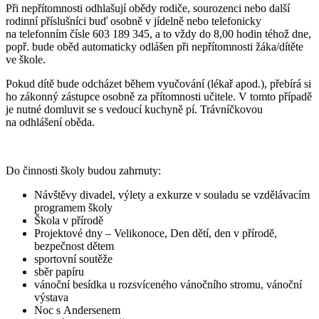
Při nepřítomnosti odhlašují obědy rodiče, sourozenci nebo další
rodinní příslušníci buď osobně v jídelně nebo telefonicky
na telefonním čísle 603 189 345, a to vždy do 8,00 hodin téhož dne,
popř. bude oběd automaticky odlášen při nepřítomnosti žáka/dítěte
ve škole.
Pokud dítě bude odcházet během vyučování (lékař apod.), přebírá si
ho zákonný zástupce osobně za přítomnosti učitele. V tomto případě
je nutné domluvit se s vedoucí kuchyně pí. Trávníčkovou
na odhlášení oběda.
Do činnosti školy budou zahrnuty:
Návštěvy divadel, výlety a exkurze v souladu se vzdělávacím
programem školy
Škola v přírodě
Projektové dny – Velikonoce, Den dětí, den v přírodě,
bezpečnost dětem
sportovní soutěže
sběr papíru
vánoční besídka u rozsvíceného vánočního stromu, vánoční
výstava
Noc s Andersenem