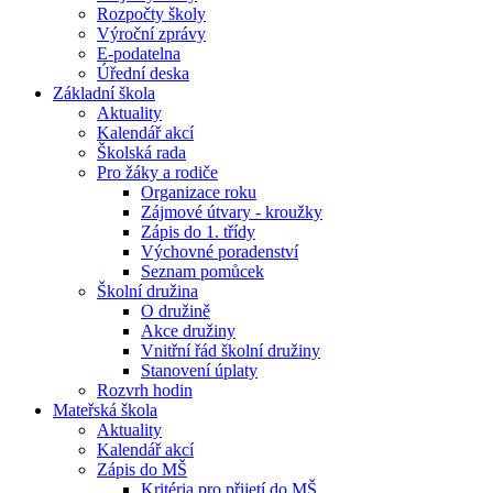
Rozpočty školy
Výroční zprávy
E-podatelna
Úřední deska
Základní škola
Aktuality
Kalendář akcí
Školská rada
Pro žáky a rodiče
Organizace roku
Zájmové útvary - kroužky
Zápis do 1. třídy
Výchovné poradenství
Seznam pomůcek
Školní družina
O družině
Akce družiny
Vnitřní řád školní družiny
Stanovení úplaty
Rozvrh hodin
Mateřská škola
Aktuality
Kalendář akcí
Zápis do MŠ
Kritéria pro přijetí do MŠ