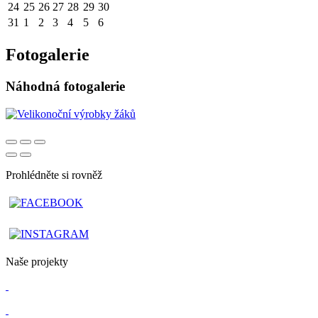
24
25
26
27
28
29
30
31
1
2
3
4
5
6
Fotogalerie
Náhodná fotogalerie
Prohlédněte si rovněž
Naše projekty