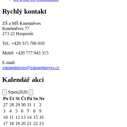
Rychlý kontakt
ZŠ a MŠ Kmetiněves
Kmetiněves 77
273 22 Hospozín
Tel.: +420 315 766 010
Mobil: +420 777 943 315
E-mail:
zskmetineves@zskmetineves.cz
Kalendář akcí
Srpen
2026
Po
Út
St
Čt
Pá
So
Ne
27
28
29
30
31
1
2
3
4
5
6
7
8
9
10
11
12
13
14
15
16
17
18
19
20
21
22
23