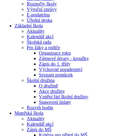
Rozpočty školy
Výroční zprávy
E-podatelna
Úřední deska
Základní škola
Aktuality
Kalendář akcí
Školská rada
Pro žáky a rodiče
Organizace roku
Zájmové útvary - kroužky
Zápis do 1. třídy
Výchovné poradenství
Seznam pomůcek
Školní družina
O družině
Akce družiny
Vnitřní řád školní družiny
Stanovení úplaty
Rozvrh hodin
Mateřská škola
Aktuality
Kalendář akcí
Zápis do MŠ
Kritéria pro přijetí do MŠ