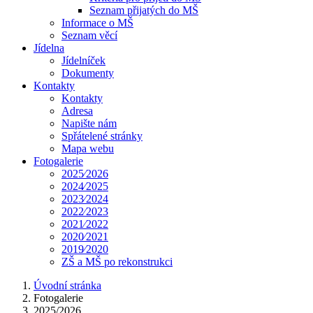
Seznam přijatých do MŠ
Informace o MŠ
Seznam věcí
Jídelna
Jídelníček
Dokumenty
Kontakty
Kontakty
Adresa
Napište nám
Spřátelené stránky
Mapa webu
Fotogalerie
2025⁄2026
2024⁄2025
2023⁄2024
2022⁄2023
2021⁄2022
2020⁄2021
2019⁄2020
ZŠ a MŠ po rekonstrukci
Úvodní stránka
Fotogalerie
2025/2026