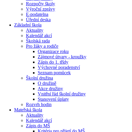
Rozpočty školy
Výroční zprávy
E-podatelna
Úřední deska
Základní škola
Aktuality
Kalendář akcí
Školská rada
Pro žáky a rodiče
Organizace roku
Zájmové útvary - kroužky
Zápis do 1. třídy
Výchovné poradenství
Seznam pomůcek
Školní družina
O družině
Akce družiny
Vnitřní řád školní družiny
Stanovení úplaty
Rozvrh hodin
Mateřská škola
Aktuality
Kalendář akcí
Zápis do MŠ
Kritéria pro přijetí do MŠ