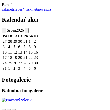
E-mail:
zskmetineves@zskmetineves.cz
Kalendář akcí
Srpen
2026
Po
Út
St
Čt
Pá
So
Ne
27
28
29
30
31
1
2
3
4
5
6
7
8
9
10
11
12
13
14
15
16
17
18
19
20
21
22
23
24
25
26
27
28
29
30
31
1
2
3
4
5
6
Fotogalerie
Náhodná fotogalerie