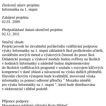
Zkrácený název projektu:
Informatika na 1. stupni
Zahájení projektu:
02.01. 2009
Předpokládané datum ukončení projektu:
02.12. 2011
Stručný obsah:
Projekt povede ke zkvalitnění počátečního vzdělávání podporou
výuky Informatiky na 1. stupni základních škol proškolením učitelů,
zaváděním nových metod a výukových činností do praxe škol.
Didaktické postupy a výukové moduly budou ověřeny na školách
v hodinách Informatiky a následně budou implementovány
do školních vzdělávacích programů v souladu s rozvojem klíčových
kompetencí v dané oblasti a návazností na výuku dalších předmětů.
Hlavním cílovým výstupem bude kvalitnější, inovovaná výuka
informatiky za pomoci odborné příručky " Mozaika námětů
pro výuku Informatiky na 1. stupni ", která bude distribuována
v elektronické i tištěné podobě.
Příjemce podpory:
Masarykova jubilejní základní škola Hřebeč