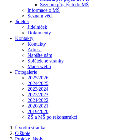
Seznam přijatých do MŠ
Informace o MŠ
Seznam věcí
Jídelna
Jídelníček
Dokumenty
Kontakty
Kontakty
Adresa
Napište nám
Spřátelené stránky
Mapa webu
Fotogalerie
2025⁄2026
2024⁄2025
2023⁄2024
2022⁄2023
2021⁄2022
2020⁄2021
2019⁄2020
ZŠ a MŠ po rekonstrukci
Úvodní stránka
O škole
Projekty školy