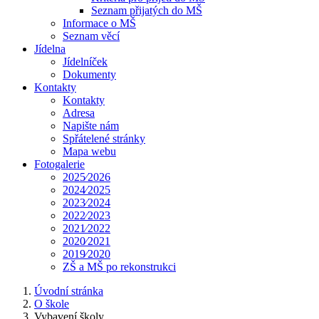
Seznam přijatých do MŠ
Informace o MŠ
Seznam věcí
Jídelna
Jídelníček
Dokumenty
Kontakty
Kontakty
Adresa
Napište nám
Spřátelené stránky
Mapa webu
Fotogalerie
2025⁄2026
2024⁄2025
2023⁄2024
2022⁄2023
2021⁄2022
2020⁄2021
2019⁄2020
ZŠ a MŠ po rekonstrukci
Úvodní stránka
O škole
Vybavení školy