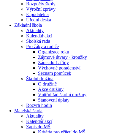
Rozpočty školy
Výroční zprávy
E-podatelna
Úřední deska
Základní škola
Aktuality
Kalendář akcí
Školská rada
Pro žáky a rodiče
Organizace roku
Zájmové útvary - kroužky
Zápis do 1. třídy
Výchovné poradenství
Seznam pomůcek
Školní družina
O družině
Akce družiny
Vnitřní řád školní družiny
Stanovení úplaty
Rozvrh hodin
Mateřská škola
Aktuality
Kalendář akcí
Zápis do MŠ
Kritéria pro přijetí do MŠ