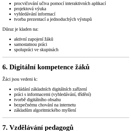
procvičování učiva pomocí interaktivních aplikací
projektová výuka
vyhledávání informací
tvorba prezentací a jednoduchých výstupů
Důraz je kladen na:
aktivní zapojení žáků
samostatnou práci
spolupráci ve skupinách
6. Digitální kompetence žáků
Žáci jsou vedeni k:
ovládání základních digitálních zařízení
práci s informacemi (vyhledávání, třídění)
tvorbě digitálního obsahu
bezpečnému chování na internetu
základům algoritmického myšlení
7. Vzdělávání pedagogů