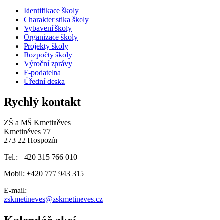
Identifikace školy
Charakteristika školy
Vybavení školy
Organizace školy
Projekty školy
Rozpočty školy
Výroční zprávy
E-podatelna
Úřední deska
Rychlý kontakt
ZŠ a MŠ Kmetiněves
Kmetiněves 77
273 22 Hospozín
Tel.: +420 315 766 010
Mobil: +420 777 943 315
E-mail:
zskmetineves@zskmetineves.cz