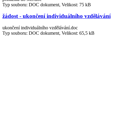
Typ souboru: DOC dokument, Velikost: 75 kB
žádost - ukončení individuálního vzdělávání
ukončení individuálního vzdělávání.doc
Typ souboru: DOC dokument, Velikost: 65,5 kB
žádost - zahájení individuálního vzdělávání
zahájení individuálního vzdělávání.doc
Typ souboru: DOC dokument, Velikost: 65,5 kB
O škole
Identifikace školy
Charakteristika školy
Vybavení školy
Organizace školy
Projekty školy
Rozpočty školy
Výroční zprávy
E-podatelna
Úřední deska