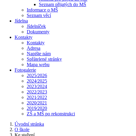
Seznam přijatých do MŠ
Informace o MŠ
Seznam věcí
Jídelna
Jídelníček
Dokumenty
Kontakty
Kontakty
Adresa
Napište nám
Spřátelené stránky
Mapa webu
Fotogalerie
2025⁄2026
2024⁄2025
2023⁄2024
2022⁄2023
2021⁄2022
2020⁄2021
2019⁄2020
ZŠ a MŠ po rekonstrukci
Úvodní stránka
O škole
Ke stažení