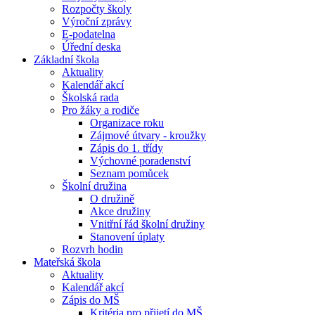
Rozpočty školy
Výroční zprávy
E-podatelna
Úřední deska
Základní škola
Aktuality
Kalendář akcí
Školská rada
Pro žáky a rodiče
Organizace roku
Zájmové útvary - kroužky
Zápis do 1. třídy
Výchovné poradenství
Seznam pomůcek
Školní družina
O družině
Akce družiny
Vnitřní řád školní družiny
Stanovení úplaty
Rozvrh hodin
Mateřská škola
Aktuality
Kalendář akcí
Zápis do MŠ
Kritéria pro přijetí do MŠ