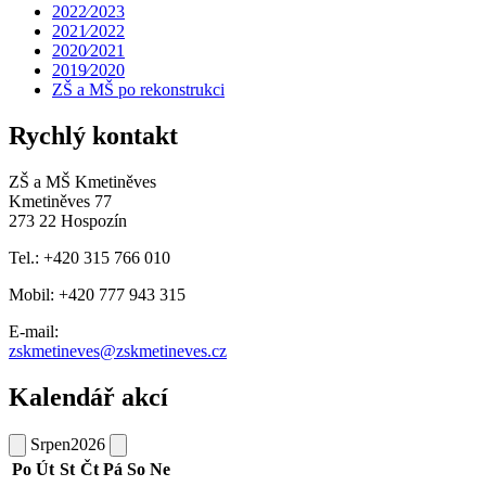
2022⁄2023
2021⁄2022
2020⁄2021
2019⁄2020
ZŠ a MŠ po rekonstrukci
Rychlý kontakt
ZŠ a MŠ Kmetiněves
Kmetiněves 77
273 22 Hospozín
Tel.: +420 315 766 010
Mobil: +420 777 943 315
E-mail:
zskmetineves@zskmetineves.cz
Kalendář akcí
Srpen
2026
Po
Út
St
Čt
Pá
So
Ne