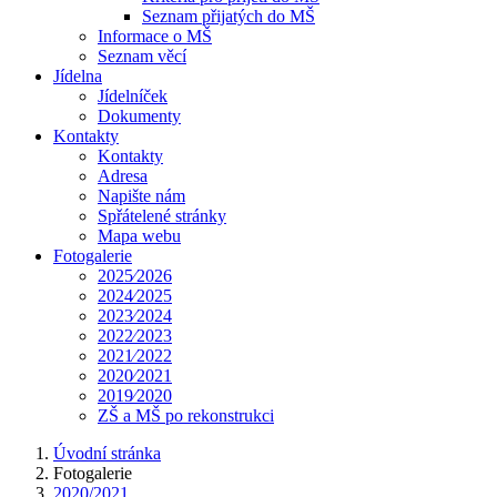
Seznam přijatých do MŠ
Informace o MŠ
Seznam věcí
Jídelna
Jídelníček
Dokumenty
Kontakty
Kontakty
Adresa
Napište nám
Spřátelené stránky
Mapa webu
Fotogalerie
2025⁄2026
2024⁄2025
2023⁄2024
2022⁄2023
2021⁄2022
2020⁄2021
2019⁄2020
ZŠ a MŠ po rekonstrukci
Úvodní stránka
Fotogalerie
2020/2021