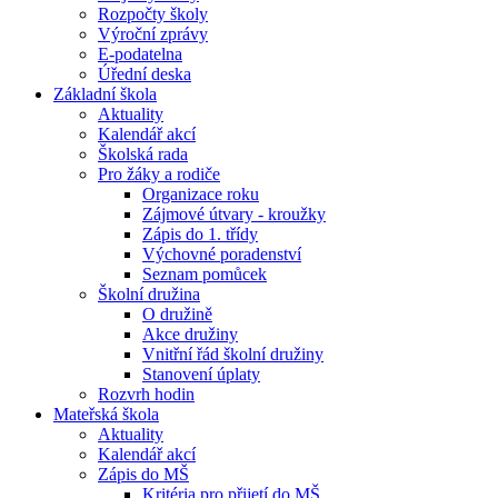
Rozpočty školy
Výroční zprávy
E-podatelna
Úřední deska
Základní škola
Aktuality
Kalendář akcí
Školská rada
Pro žáky a rodiče
Organizace roku
Zájmové útvary - kroužky
Zápis do 1. třídy
Výchovné poradenství
Seznam pomůcek
Školní družina
O družině
Akce družiny
Vnitřní řád školní družiny
Stanovení úplaty
Rozvrh hodin
Mateřská škola
Aktuality
Kalendář akcí
Zápis do MŠ
Kritéria pro přijetí do MŠ